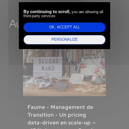
By continuing to scroll,
you are allowing all
third-party services
Autres Business cases
OK, ACCEPT ALL
PERSONALIZE
Faume - Management de
Transition - Un pricing
data-driven en scale-up —