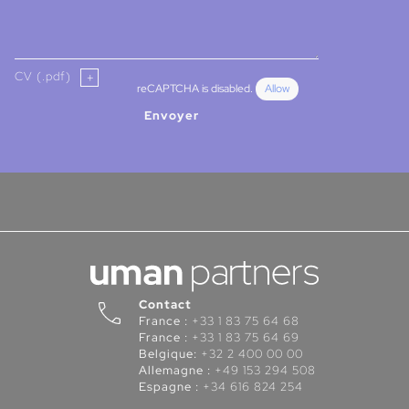
CV (.pdf)
reCAPTCHA is disabled.
Allow
Envoyer
Contact
France :
+33 1 83 75 64 68
France :
+33 1 83 75 64 69
Belgique:
+32 2 400 00 00
Allemagne :
+49 153 294 508
Espagne :
+34 616 824 254