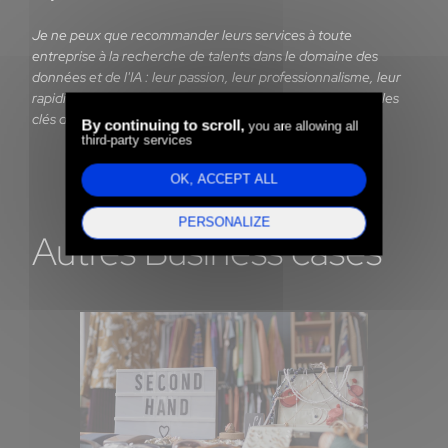
Je ne peux que recommander leurs services à toute
entreprise à la recherche de talents dans le domaine des
données et de l'IA : leur passion, leur professionnalisme, leur
rapidité, leur agilité et leur grande valeur ajoutée ont été les
clés de notre succès !
By continuing to scroll,
you are allowing all
third-party services
Etienne Sanquer-Foing - CEO Aware
OK, ACCEPT ALL
PERSONALIZE
Autres Business cases