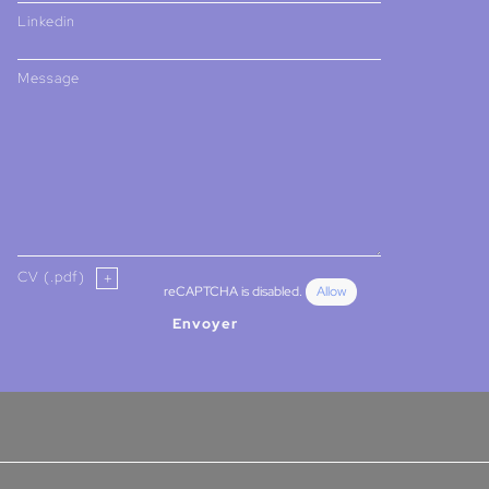
Linkedin
Message
CV (.pdf)
reCAPTCHA is disabled.
Allow
Envoyer