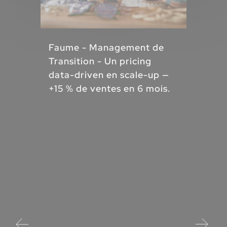
Faume - Management de
Transition - Un pricing
data-driven en scale-up —
+15 % de ventes en 6 mois.
ial
e
Ede
Rec
Dat
pas
tra