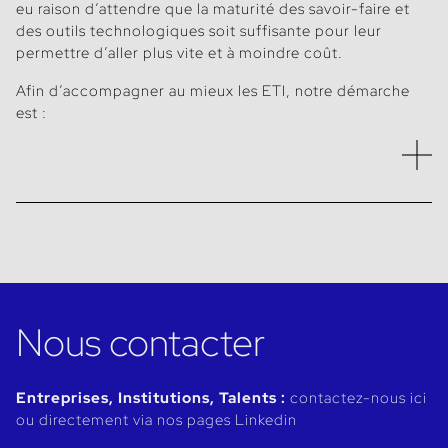
eu raison d’attendre que la maturité des savoir-faire et
des outils technologiques soit suffisante pour leur
permettre d’aller plus vite et à moindre coût.
Afin d’accompagner au mieux les ETI, notre démarche
est :
D’aligner le Top Management
qui se questionne sur
le positionnement du poste (IT ou métier ?), sur son
niveau (comex, n-1, n-2 ?), sur les priorités de ses
compétences techniques (Cloud/Architecture, Data
Governance, Data Science/IA pour traiter directement
des cas d’usage métiers… ?). Ceci nous est rendu
Nous contacter
possible par notre recul, notre expertise et notre vécu
de l’accompagnement d’entreprises de natures très
diverses dans leurs initiatives Data & IA.
Entreprises, Institutions, Talents :
contactez-nous ici
De porter haut la marque employeur IA/Data de
ou directement via nos pages Linkedin
l’entreprise
auprès des Talents de cet écosystème,