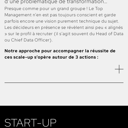
d’une problématique de transformation…
Presque comme pour un grand groupe ! Le Top
Management n’en est pas toujours conscient et garde
parfois encore une vision purement technique du sujet.
Les décideurs en présence se révèlent ainsi peu « alignés
» sur le profil à recruter (il s’agit souvent du Head of Data
ou Chief Data Officer).
Notre approche pour accompagner la réussite de
ces scale-up s’opère autour de 3 actions :
Aligner le Top Management
et le faire accoucher de
son réel besoin, ce qui nous est permis par notre recul,
notre expertise et notre vécu de l’accompagnement
des grands groupes dans leur transformation Data
& IA.
START-UP
Sélectionner et attirer les Talents
en s’assurant que
leurs compétences techniques et de leadership (ou