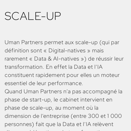
à les faire monter en maturité.
SCALE-UP
Porter haut leur marque employeur IA/Data
auprès des Talents de cet écosystème, très exigeants
et parfois plus spontanément attirés par des « boîtes
de tech » ; et symétriquement, assurer à ces Talents un
niveau d’information très poussé, avec la garantie que
Uman Partners permet aux scale-up (qui par
l’aventure professionnelle que Uman Partners leur
définition sont « Digital-natives » mais
propose est une réelle opportunité d’accélérer leur
carrière.
rarement « Data & AI-natives ») de réussir leur
transformation. En effet la Data et l’IA
Identifier, discerner et convaincre ainsi les
meilleurs
candidat(e)s
du marché européen voire
constituent rapidement pour elles un moteur
mondial de rejoindre notre Client, avec une attention
essentiel de leur performance.
particulière portée aux compétences de leadership
Quand Uman Partners n’a pas accompagné la
requises pour qu’ils ou elles soient capables d’activer
la transformation, en portant la technique entre les
phase de start-up, le cabinet intervient en
mains des métiers avec un impact fort et mesurable
phase de scale-up, au moment où la
sur la top ou la bottom-line.
dimension de l’entreprise (entre 300 et 1 000
personnes) fait que la Data et l’IA relèvent