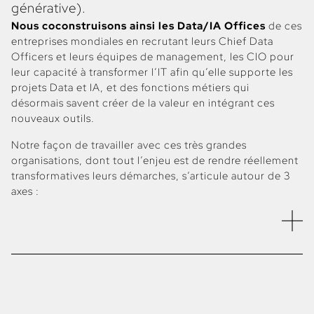
générative).
Nous coconstruisons ainsi les Data/IA Offices
de ces
entreprises mondiales en recrutant leurs Chief Data
Officers et leurs équipes de management, les CIO pour
leur capacité à transformer l’IT afin qu’elle supporte les
projets Data et IA, et des fonctions métiers qui
désormais savent créer de la valeur en intégrant ces
nouveaux outils.
Notre façon de travailler avec ces très grandes
organisations, dont tout l’enjeu est de rendre réellement
transformatives leurs démarches, s’articule autour de 3
axes :
Pousser leurs exigences au-delà de leurs
ambitions
du moment, en leur apportant le
benchmark des réussites les plus avancées de leurs
pairs et des sociétés de technologie, ce qui contribue