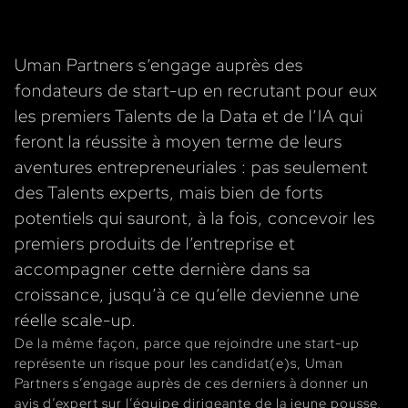
comportementales) sont prédictives de leur réussite
dans leur futur poste, et ainsi factualiser la difficile
décision de notre Client quant à ce recrutement.
Uman Partners s’engage auprès des
Accompagner très étroitement notre C
lient et les
fondateurs de start-up en recrutant pour eux
Talents
tout au long de ce processus. L’alignement
les premiers Talents de la Data et de l’IA qui
théorique initial des décideurs doit passer l’épreuve
feront la réussite à moyen terme de leurs
de la réalité concrète vécue par les rencontres entre
candidat(e)s et décideurs. C’est le rôle de Uman
aventures entrepreneuriales : pas seulement
Partners de faciliter la convergence recherchée.
des Talents experts, mais bien de forts
potentiels qui sauront, à la fois, concevoir les
premiers produits de l’entreprise et
accompagner cette dernière dans sa
croissance, jusqu’à ce qu’elle devienne une
réelle scale-up.
De la même façon, parce que rejoindre une start-up
représente un risque pour les candidat(e)s, Uman
Partners s’engage auprès de ces derniers à donner un
avis d’expert sur l’équipe dirigeante de la jeune pousse,