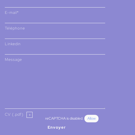
E-mail*
Téléphone
Linkedin
Message
CV (.pdf)
reCAPTCHA is disabled.
Allow
Envoyer