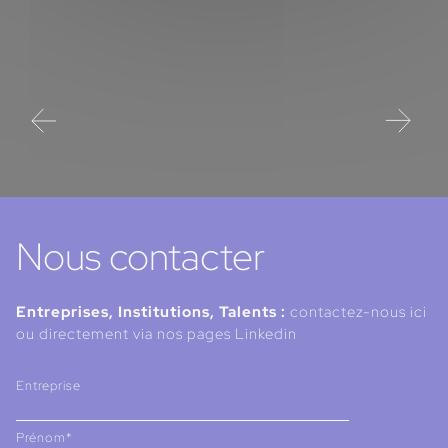
Ede
Rec
Dat
pas
tra
Nous contacter
Entreprises, Institutions, Talents :
contactez-nous ici
ou directement via nos pages Linkedin
Entreprise
Prénom*