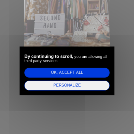
By continuing to scroll,
you are allowing all
third-party services
Faume - Management de
Transition - Un pricing
OK, ACCEPT ALL
data-driven en scale-up —
PERSONALIZE
+15 % de ventes en 6 mois.
ial
e