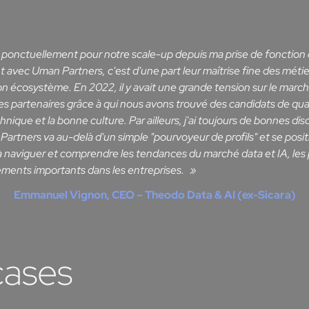
 ponctuellement pour notre scale-up depuis ma prise de foncti
t avec Uman Partners, c'est d'une part leur maîtrise fine des métier
on écosystème. En 2022, il y avait une grande tension sur le marc
res partenaires grâce à qui nous avons trouvé des candidats de qual
hnique et la bonne culture. Par ailleurs, j'ai toujours de bonnes dis
Partners va au-delà d'un simple "pourvoyeur de profils" et se posi
à naviguer et comprendre les tendances du marché data et IA, le
ments importants dans les entreprises.
Emmanuel Vignon, CEO – Theodo Data & AI (ex-Sicara)
cases