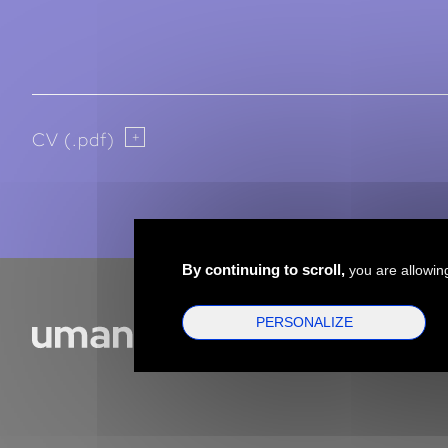
CV (.pdf)
By continuing to scroll,
you are allowing
PERSONALIZE