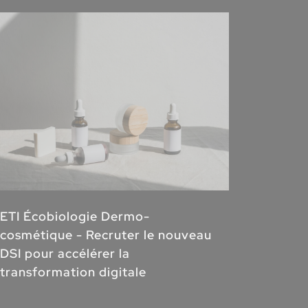
Groupe
industr
ETI Écobiologie Dermo-
Data O
cosmétique - Recruter le nouveau
DSI pour accélérer la
transformation digitale