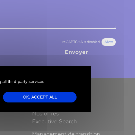
reCAPTCHA is disabled.
Allow
Envoyer
 all third-party services
OK, ACCEPT ALL
Clients
Nos offres
Executive Search
Management de transition