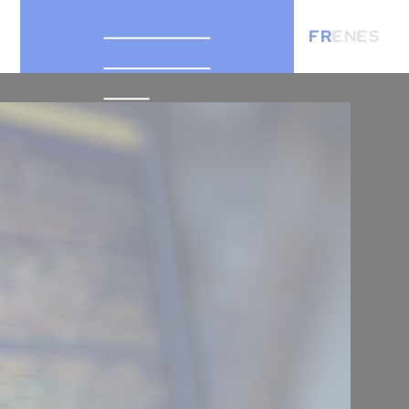
FR
EN
ES