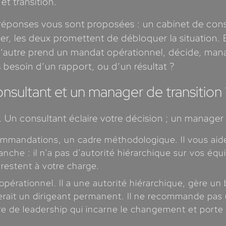
et transition.
 réponses vous sont proposées : un cabinet de cons
er, les deux promettent de débloquer la situation. E
 l’autre prend un mandat opérationnel, décide, ma
besoin d’un rapport, ou d’un résultat ?
onsultant et un manager de transition
é. Un consultant éclaire votre décision ; un manager 
mandations, un cadre méthodologique. Il vous aide à 
anche : il n’a pas d’autorité hiérarchique sur vos éq
n restent à votre charge.
érationnel. Il a une autorité hiérarchique, gère un 
rait un dirigeant permanent. Il ne recommande pas une 
ure de leadership qui incarne le changement et porte