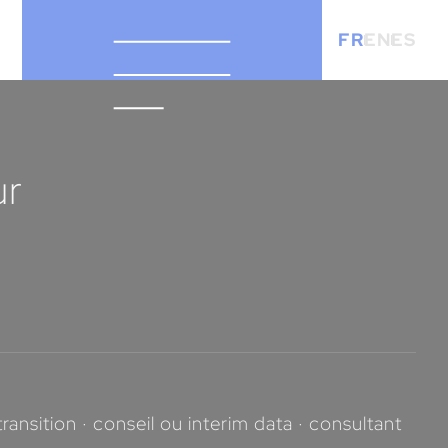
FR
EN
ES
ur
nsition · conseil ou interim data · consultant