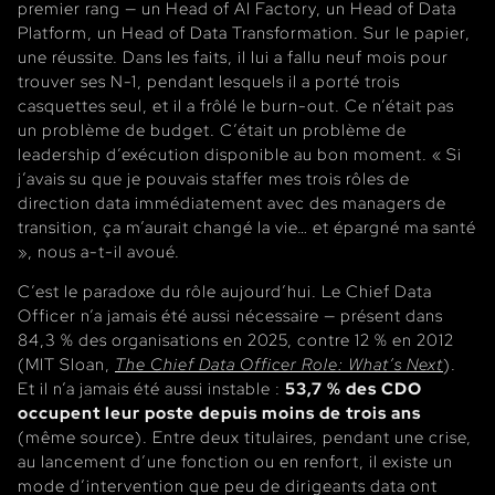
premier rang — un Head of AI Factory, un Head of Data
Platform, un Head of Data Transformation. Sur le papier,
une réussite. Dans les faits, il lui a fallu neuf mois pour
trouver ses N-1, pendant lesquels il a porté trois
casquettes seul, et il a frôlé le burn-out. Ce n’était pas
un problème de budget. C’était un problème de
leadership d’exécution disponible au bon moment. « Si
j’avais su que je pouvais staffer mes trois rôles de
direction data immédiatement avec des managers de
transition, ça m’aurait changé la vie… et épargné ma santé
», nous a-t-il avoué.
C’est le paradoxe du rôle aujourd’hui. Le Chief Data
Officer n’a jamais été aussi nécessaire — présent dans
84,3 % des organisations en 2025, contre 12 % en 2012
(MIT Sloan,
The Chief Data Officer Role: What’s Next
).
Et il n’a jamais été aussi instable :
53,7 % des CDO
occupent leur poste depuis moins de trois ans
(même source). Entre deux titulaires, pendant une crise,
au lancement d’une fonction ou en renfort, il existe un
mode d’intervention que peu de dirigeants data ont