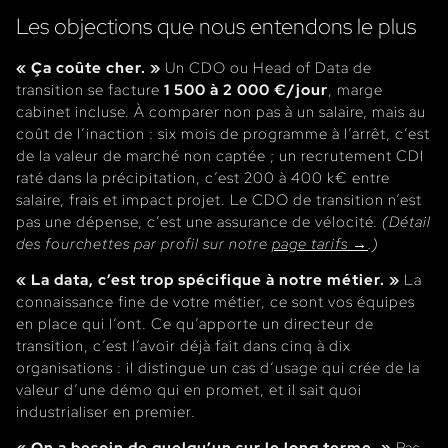
Les objections que nous entendons le plus
« Ça coûte cher. »
Un CDO ou Head of Data de
transition se facture
1 500 à 2 000 €/jour
, marge
cabinet incluse. À comparer non pas à un salaire, mais au
coût de l’inaction : six mois de programme à l’arrêt, c’est
de la valeur de marché non captée ; un recrutement CDI
raté dans la précipitation, c’est 200 à 400 k€ entre
salaire, frais et impact projet. Le CDO de transition n’est
pas une dépense, c’est une assurance de vélocité.
(Détail
des fourchettes par profil sur notre
page tarifs →
.)
« La data, c’est trop spécifique à notre métier. »
La
connaissance fine de votre métier, ce sont vos équipes
en place qui l’ont. Ce qu’apporte un directeur de
transition, c’est l’avoir déjà fait dans cinq à dix
organisations : il distingue un cas d’usage qui crée de la
valeur d’une démo qui en promet, et il sait quoi
industrialiser en premier.
« On a besoin de quelqu’un sur le long terme. »
Pas