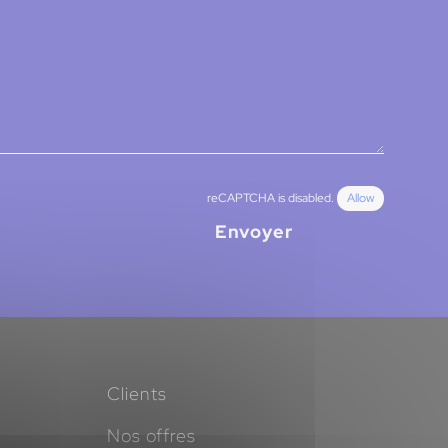
reCAPTCHA is disabled.
Allow
Envoyer
Clients
Nos offres