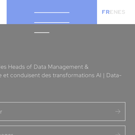
FR
EN
ES
s, les Heads of Data Management &
te et conduisent des transformations AI | Data-
r