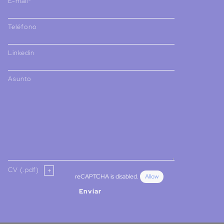
E-mail*
Teléfono
Linkedin
Asunto
CV (.pdf)
reCAPTCHA is disabled.
Allow
Enviar