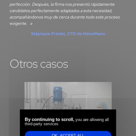
perfección. Después, la firma nos presentó rápidamente
candidatos perfectamente adaptados a esta necesidad,
acompañándonos muy de cerca durante todo este proceso
exigente.
Stéphane Priolet, CTO de ManoMano
Otros casos
By continuing to scroll,
you are allowing all
third-party services
OK, ACCEPT ALL