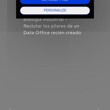
PERSONALIZE
Grupo internacional de
ETI
biología industrial –
Der
Reclutar los pilares de un
al 
Data Office recién creado
la 
to