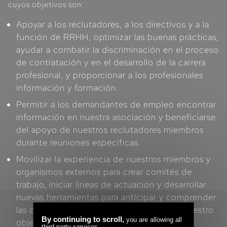
cuyos objetivos son:
Apoyar a los reclutadores, a los directivos y a la
función de RRHH, optimizar las buenas prácticas,
ayudar a combatir la discriminación en el proceso
de contratación y en el desarrollo de la carrera
profesional, y proporcionar a los profesionales
información y formación.
Permitir a los demandantes de empleo encontrar
información en nuestra asociación y beneficiarse
del apoyo de nuestros reclutadores miembros
durante reuniones específicas.
Movilizar la experiencia de nuestros miembros y
organismos externos para crear comités de
trabajo, iniciar líneas de actuación y desarrollar
nuevas herramientas para anticipar y comprender
las cuestiones sociales relacionadas con nuestro
By continuing to scroll,
you are allowing all
objeto social.
third-party services