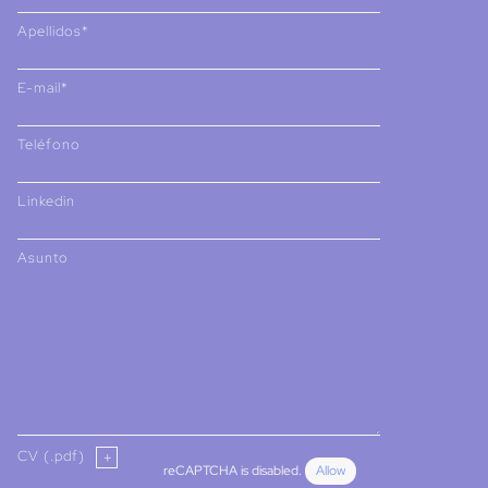
Apellidos*
E-mail*
Teléfono
Linkedin
Asunto
CV (.pdf)
reCAPTCHA is disabled.
Allow