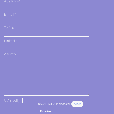
Apellidos*
E-mail*
Teléfono
Linkedin
Asunto
CV (.pdf)
reCAPTCHA is disabled.
Allow
Enviar