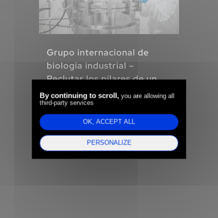
Grupo internacional de
ETI
biología industrial –
Der
Reclutar los pilares de un
al 
Data Office recién creado
By continuing to scroll,
you are allowing all
la 
third-party services
OK, ACCEPT ALL
to
PERSONALIZE