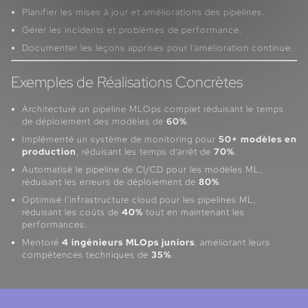
Planifier les mises à jour et améliorations des pipelines.
Gérer les incidents et problèmes de performance.
Documenter les leçons apprises pour l’amélioration continue.
Exemples de Réalisations Concrètes
Architecturé un pipeline MLOps complet réduisant le temps
de déploiement des modèles de
60%
.
Implémenté un système de monitoring pour
50+ modèles en
production
, réduisant les temps d’arrêt de
70%
.
Automatisé le pipeline de CI/CD pour les modèles ML,
réduisant les erreurs de déploiement de
80%
.
Optimisé l’infrastructure cloud pour les pipelines ML,
réduisant les coûts de
40%
tout en maintenant les
performances.
Mentoré
4 ingénieurs MLOps juniors
, améliorant leurs
compétences techniques de
35%
.