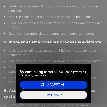
Guider les ingénieurs MLOps juniors dans la conception de
pipelines.
Revoir le code et les architectures proposés par l’équipe.
Organiser des sessions de formation sur les bonnes pratiques
MLOps.
Aider à la résolution de problèmes techniques complexes.
5. Innover et améliorer les processus existants
Veiller aux dernières avancées en MLOps (nouveaux outils,
architectures).
Évaluer et proposer des améliorations aux pipelines existants.
Piloter des PoC techniques pour valider de nouvelles
approches.
By continuing to scroll,
you are allowing all
third-party services
Optimiser les coûts d’infrastructure tout en maintenant la
performance.
OK, ACCEPT ALL
6. Assurer la maintenance et l’évolution des
PERSONALIZE
systèmes
Superviser le monitoring des modèles en production.