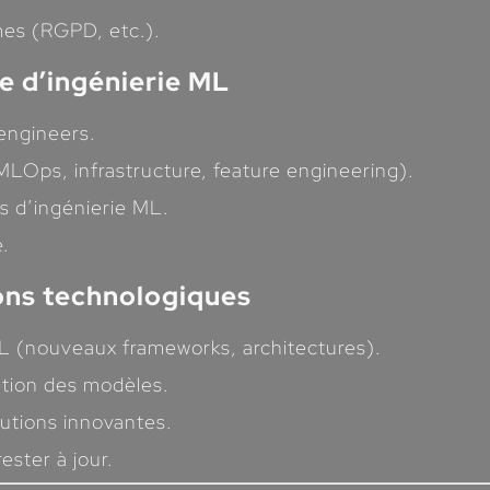
mes (RGPD, etc.).
pe d’ingénierie ML
engineers.
MLOps, infrastructure, feature engineering).
s d’ingénierie ML.
e.
ions technologiques
ML (nouveaux frameworks, architectures).
ation des modèles.
lutions innovantes.
ester à jour.