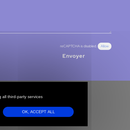
reCAPTCHA is disabled.
Allow
Envoyer
 all third-party services
Clients
OK, ACCEPT ALL
Nos offres
Executive Search