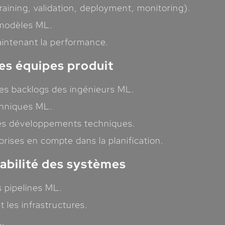
ining, validation, deployment, monitoring).
 modèles ML.
aintenant la performance.
les équipes produit
les backlogs des ingénieurs ML.
echniques ML.
 les développements techniques.
prises en compte dans la planification.
enabilité des systèmes
s pipelines ML.
 les infrastructures.
L.