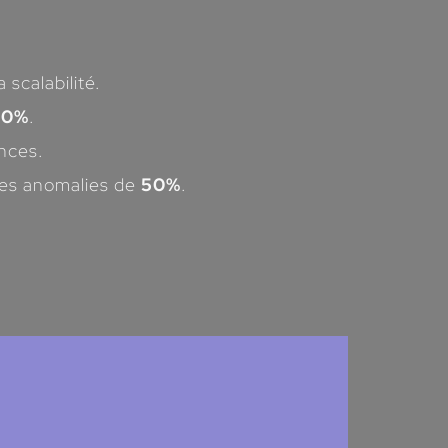
 scalabilité.
70%
.
nces.
des anomalies de
50%
.