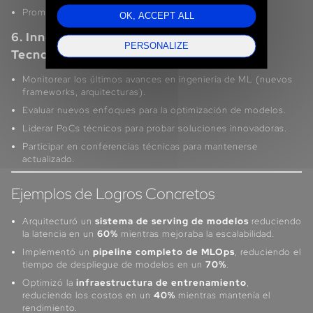
Promover una cultura de excelencia técnica.
OK, ACCEPT ALL
6. Innovar y Anticipar los Avances
PERSONALIZE
Tecnológicos
Monitorear los últimos avances en ingeniería de ML (nuevos
frameworks, arquitecturas).
Evaluar nuevos enfoques para la optimización de modelos.
Liderar PoCs técnicos para probar soluciones innovadoras.
Participar en conferencias técnicas para mantenerse
actualizado.
Ejemplos de Logros Concretos
Arquitecturó un
sistema de serving de modelos
reduciendo
la latencia en un
60%
mientras mejoraba la escalabilidad.
Implementó un
pipeline completo de MLOps
, reduciendo el
tiempo de despliegue de modelos en un
70%
.
Optimizó la
infraestructura de entrenamiento
,
reduciendo los costos en un
40%
mientras mantenía el
rendimiento.