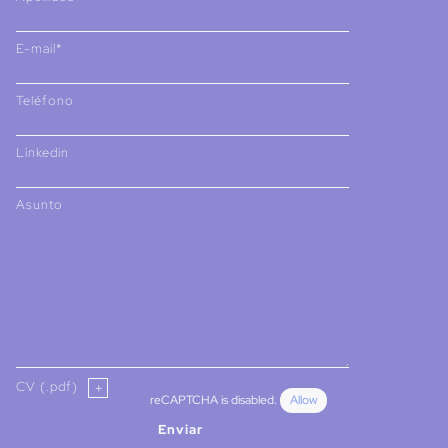
E-mail*
Teléfono
Linkedin
Asunto
CV (.pdf)
reCAPTCHA is disabled.
Allow
Enviar