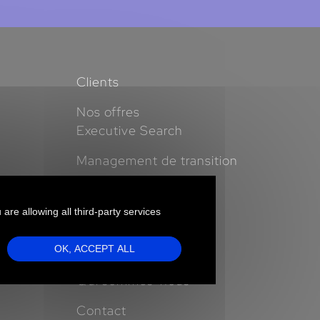
Clients
Nos offres
Executive Search
Management de transition
Nos expertises
 are allowing all third-party services
Business Cases
Insights
OK, ACCEPT ALL
Qui sommes-nous
Contact