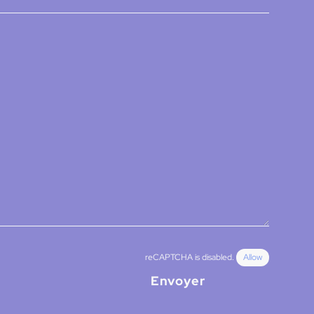
reCAPTCHA is disabled.
Allow
Envoyer