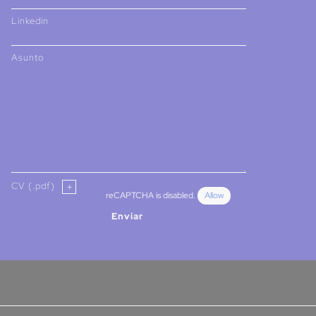
Linkedin
Asunto
CV (.pdf)
reCAPTCHA is disabled.
Allow
Enviar