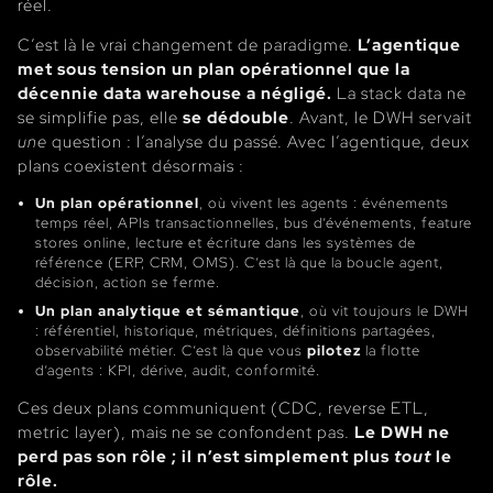
réel.
C’est là le vrai changement de paradigme.
L’agentique
met sous tension un plan opérationnel que la
décennie data warehouse a négligé.
La stack data ne
se simplifie pas, elle
se dédouble
. Avant, le DWH servait
une
question : l’analyse du passé. Avec l’agentique, deux
plans coexistent désormais :
Un plan opérationnel
, où vivent les agents : événements
temps réel, APIs transactionnelles, bus d’événements, feature
stores online, lecture et écriture dans les systèmes de
référence (ERP, CRM, OMS). C’est là que la boucle agent,
décision, action se ferme.
Un plan analytique et sémantique
, où vit toujours le DWH
: référentiel, historique, métriques, définitions partagées,
observabilité métier. C’est là que vous
pilotez
la flotte
d’agents : KPI, dérive, audit, conformité.
Ces deux plans communiquent (CDC, reverse ETL,
metric layer), mais ne se confondent pas.
Le DWH ne
perd pas son rôle ; il n’est simplement plus
tout
le
rôle.