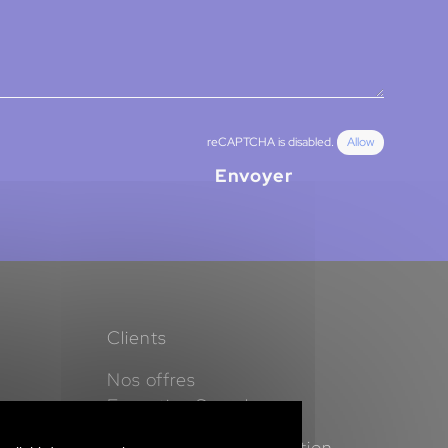
reCAPTCHA is disabled.
Allow
Envoyer
Clients
Nos offres
Executive Search
Management de transition