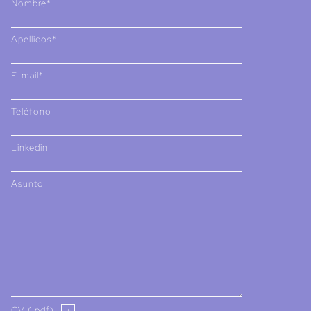
Nombre*
Apellidos*
E-mail*
Teléfono
Linkedin
Asunto
CV (.pdf)