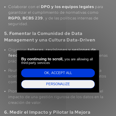
Colaborar con el
DPO y los equipos legales
para
garantizar el cumplimiento de normativas como
RGPD, BCBS 239
, y de las políticas internas de
seguridad.
5. Fomentar la Comunidad de Data
Management y una Cultura Data-Driven
Organizar
talleres, revisiones y sesiones de
feedback
para recopilar aportes y compartir buenas
By continuing to scroll,
you are allowing all
prácticas.
third-party services
Reunir a los principales actores (negocio, TI, data
OK, ACCEPT ALL
scientists) en torno a una visión común de los datos
como
activo estratégico
.
PERSONALIZE
Promover una
cultura data-driven
, mostrando el
impacto de una gestión rigurosa de los datos en la
creación de valor.
6. Medir el Impacto y Pilotar la Mejora