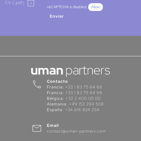
CV (.pdf)
reCAPTCHA is disabled.
Allow
Enviar
Contacto
Francia:
+33 1 83 75 64 68
Francia:
+33 1 83 75 64 69
Bélgica:
+32 2 400 00 00
Alemania:
+49 153 294 508
España:
+34 616 824 254
Email
contact@uman-partners.com