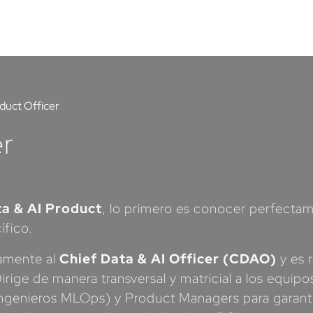
duct Officer
er
a & AI Product
, lo primero es conocer perfecta
ífico.
tamente al
Chief Data & AI Officer (CDAO)
y es 
. Dirige de manera transversal y matricial a los eq
 ingenieros MLOps) y Product Managers para garanti