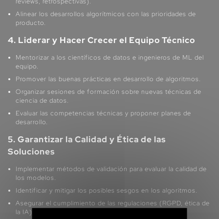
reviews, retrospectivas).
Alinear los desarrollos algorítmicos con las prioridades de
producto.
4. Liderar y Hacer Crecer el Equipo Técnico
Mentorizar a los científicos de datos e ingenieros de ML del
equipo.
Promover las buenas prácticas en desarrollo de algoritmos.
Organizar sesiones de formación sobre nuevas técnicas de
ciencia de datos.
Evaluar las competencias técnicas y proponer planes de
desarrollo.
5. Garantizar la Calidad y Ética de las
Soluciones
Implementar métodos de validación para evaluar la calidad de
los modelos.
Identificar y mitigar los posibles sesgos en los algoritmos.
Asegurar el cumplimiento de las regulaciones (RGPD, ética de
la IA).