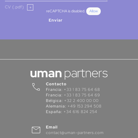
CV (.pdf)
reCAPTCHA is disabled.
Allow
Enviar
Contacto
Francia:
+33 1 83 75 64 68
Francia:
+33 1 83 75 64 69
Bélgica:
+32 2 400 00 00
Alemania:
+49 153 294 508
España:
+34 616 824 254
Email
contact@uman-partners.com