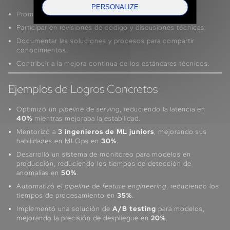
PERSONALIZE
Promover las buenas prácticas de ingeniería de ML.
Participar en revisiones de código y discusiones técnicas.
Documentar las soluciones y procesos para compartir
conocimientos.
Contribuir a la mejora continua de los estándares técnicos.
Ejemplos de Logros Concretos
Optimizó un
pipeline
de
serving
, reduciendo la latencia en
40%
mientras mejoraba la estabilidad.
Mentorizó a
3 ingenieros de ML juniors
, mejorando sus
habilidades en MLOps en
30%
.
Desarrolló un sistema de monitoreo para modelos en
producción, reduciendo los tiempos de detección de
anomalías en
50%
.
Automatizó el
pipeline
de
feature engineering
, reduciendo los
tiempos de procesamiento en
35%
.
Implementó una solución de
A/B testing
para modelos,
mejorando la precisión de despliegue en
20%
.