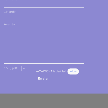
Linkedin
Asunto
CV (.pdf)
reCAPTCHA is disabled.
Allow
Enviar