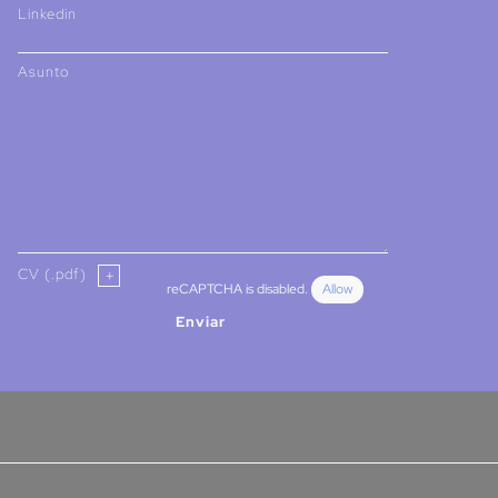
Linkedin
Asunto
CV (.pdf)
reCAPTCHA is disabled.
Allow
Enviar