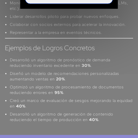
Monitorear avances en IA y ciencia de datos (GenAI, LLMs,
etc.).
Liderar desarrollos piloto para probar nuevos enfoques.
Colaborar con socios externos para acelerar la innovación.
Representar a la empresa en eventos técnicos.
Ejemplos de Logros Concretos
Desarrolló un algoritmo de pronóstico de demanda
reduciendo inventario excedente en
30%
.
Diseñó un modelo de recomendaciones personalizadas
aumentando ventas en
20%
.
Optimizó un algoritmo de procesamiento de documentos
reduciendo errores en
95%
.
Creó un marco de evaluación de sesgos mejorando la equidad
en
40%
.
Desarrolló un algoritmo de generación de contenido
reduciendo el tiempo de producción en
40%
.