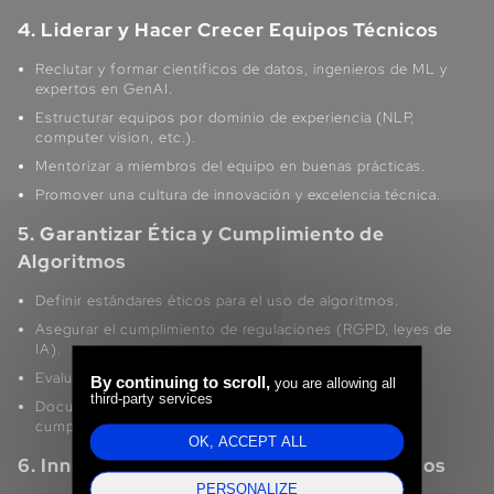
4. Liderar y Hacer Crecer Equipos Técnicos
Reclutar y formar científicos de datos, ingenieros de ML y
expertos en GenAI.
Estructurar equipos por dominio de experiencia (NLP,
computer vision, etc.).
Mentorizar a miembros del equipo en buenas prácticas.
Promover una cultura de innovación y excelencia técnica.
5. Garantizar Ética y Cumplimiento de
Algoritmos
Definir estándares éticos para el uso de algoritmos.
Asegurar el cumplimiento de regulaciones (RGPD, leyes de
IA).
Evaluar y mitigar riesgos de sesgo y seguridad.
By continuing to scroll,
you are allowing all
third-party services
Documentar procesos para garantizar trazabilidad y
cumplimiento.
OK, ACCEPT ALL
6. Innovar y Anticipar Avances Tecnológicos
PERSONALIZE